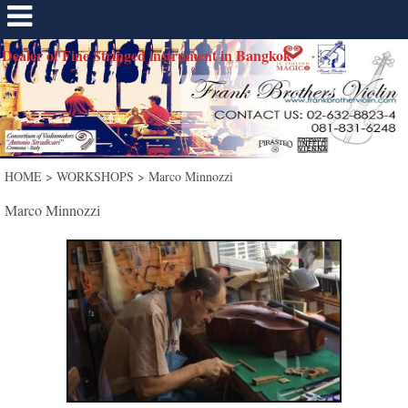
Dealer of Fine Stringed instrument in Bangkok
HOME
>
WORKSHOPS
>
Marco Minnozzi
Marco Minnozzi